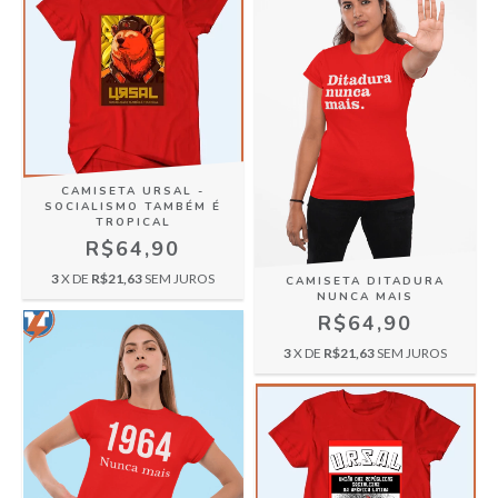
CAMISETA URSAL -
SOCIALISMO TAMBÉM É
TROPICAL
R$64,90
3
X DE
R$21,63
SEM JUROS
CAMISETA DITADURA
NUNCA MAIS
R$64,90
3
X DE
R$21,63
SEM JUROS