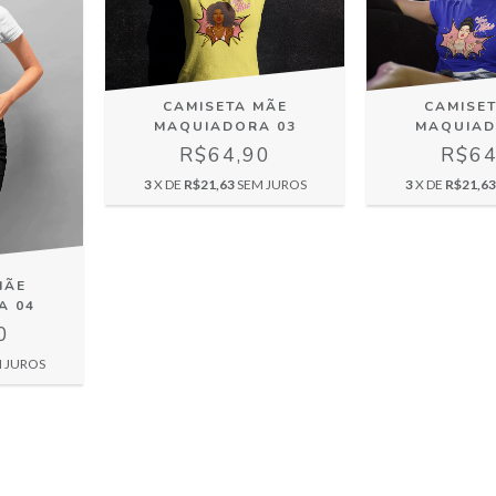
CAMISETA MÃE
CAMISE
MAQUIADORA 03
MAQUIAD
R$64,90
R$64
3
X DE
R$21,63
SEM JUROS
3
X DE
R$21,63
MÃE
A 04
0
 JUROS