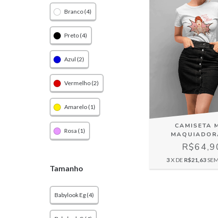
Branco (4)
Preto (4)
Azul (2)
Vermelho (2)
Amarelo (1)
CAMISETA 
Rosa (1)
MAQUIADOR
R$64,9
3
X DE
R$21,63
SEM
Tamanho
Babylook Eg (4)