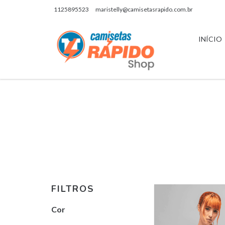
1125895523
maristelly@camisetasrapido.com.br
INÍCIO
FILTROS
Cor