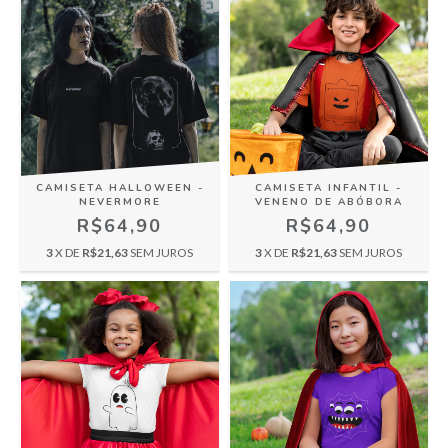
CAMISETA HALLOWEEN -
CAMISETA INFANTIL -
NEVERMORE
VENENO DE ABÓBORA
R$64,90
R$64,90
3
X DE
R$21,63
SEM JUROS
3
X DE
R$21,63
SEM JUROS