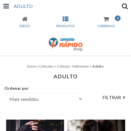
ADULTO
0
INÍCIO
PRODUTOS
CARRINHO
Início
>
Coleções
>
Coleção - Halloween
>
Adulto
ADULTO
Ordenar por
FILTRAR