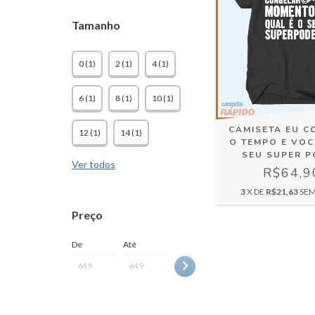
Tamanho
0 (1)
2 (1)
4 (1)
6 (1)
8 (1)
10 (1)
CAMISETA EU 
12 (1)
14 (1)
O TEMPO E VOC
SEU SUPER 
Ver todos
R$64,9
3
X DE
R$21,63
SEM
Preço
De
Até