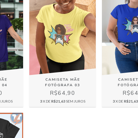
MÃE
CAMISETA MÃE
CAMISE
 04
FOTÓGRAFA 03
FOTÓGR
0
R$64,90
R$64
 JUROS
3
X DE
R$21,63
SEM JUROS
3
X DE
R$21,63