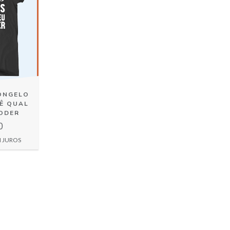
CONGELO
Ê QUAL
PODER
0
 JUROS