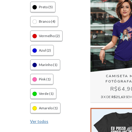
Preto (5)
Branco (4)
Vermelho (2)
Azul (2)
Marinho (1)
CAMISETA 
Pink (1)
FOTÓGRAFA
R$64,9
Verde (1)
3
X DE
R$21,63
SEM
Amarelo (1)
Ver todos