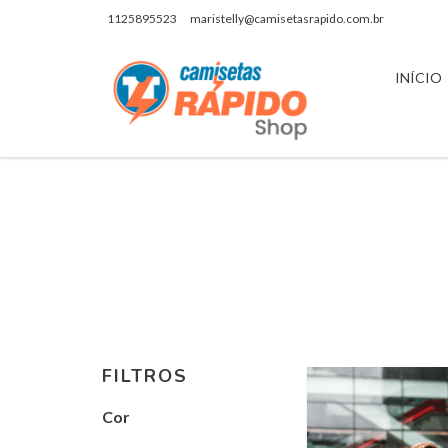
1125895523
maristelly@camisetasrapido.com.br
INÍCIO
FILTROS
Cor