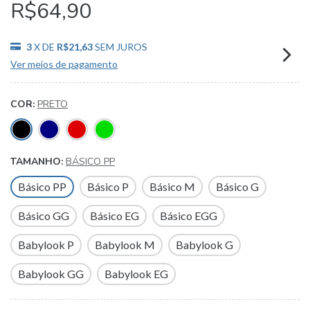
R$64,90
3
X DE
R$21,63
SEM JUROS
Ver meios de pagamento
COR:
PRETO
TAMANHO:
BÁSICO PP
Básico PP
Básico P
Básico M
Básico G
Básico GG
Básico EG
Básico EGG
Babylook P
Babylook M
Babylook G
Babylook GG
Babylook EG