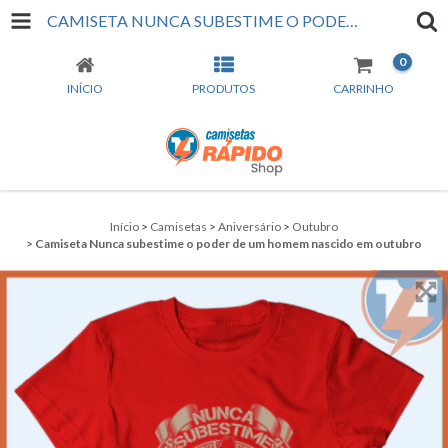
CAMISETA NUNCA SUBESTIME O PODER DE UM HOMEM NASCIDO EM OUTUBRO
0
INÍCIO
PRODUTOS
CARRINHO
Início
>
Camisetas
>
Aniversário
>
Outubro
>
Camiseta Nunca subestime o poder de um homem nascido em outubro