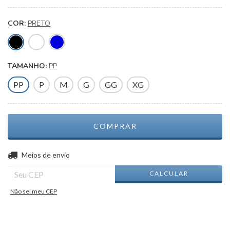
COR:
PRETO
TAMANHO:
PP
PP
P
M
G
GG
XG
ALTERAR CEP
Entregas para o CEP:
Meios de envio
CALCULAR
Não sei meu CEP