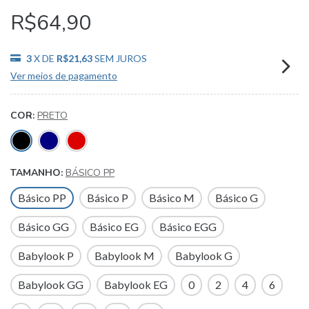
R$64,90
3
X DE
R$21,63
SEM JUROS
Ver meios de pagamento
COR:
PRETO
TAMANHO:
BÁSICO PP
Básico PP
Básico P
Básico M
Básico G
Básico GG
Básico EG
Básico EGG
Babylook P
Babylook M
Babylook G
Babylook GG
Babylook EG
0
2
4
6