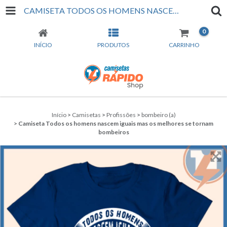
CAMISETA TODOS OS HOMENS NASCEM IGUAIS MAS OS MELHORES SE TORNAM BOMBEIROS
0
INÍCIO
PRODUTOS
CARRINHO
Início
>
Camisetas
>
Profissões
>
bombeiro (a)
>
Camiseta Todos os homens nascem iguais mas os melhores se tornam
bombeiros