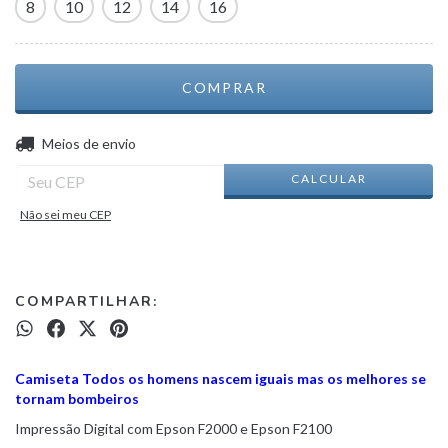
8
10
12
14
16
ALTERAR CEP
Entregas para o CEP:
Meios de envio
CALCULAR
Não sei meu CEP
COMPARTILHAR:
Camiseta Todos os homens nascem iguais mas os melhores se
tornam bombeiros
Impressão Digital com Epson F2000 e Epson F2100