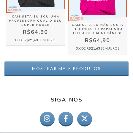
CAMISETA EU SOU UMA
PROFESSORA QUAL O SEU
SUPER PODER
CAMISETA EU NÃO SOU A
FILHINHA DO PAPAI SOU
R$64,90
FILHA DE UM MECÂNICO
R$64,90
3
X DE
R$21,63
SEM JUROS
3
X DE
R$21,63
SEM JUROS
MOSTRAR MAIS PRODUTOS
SIGA-NOS