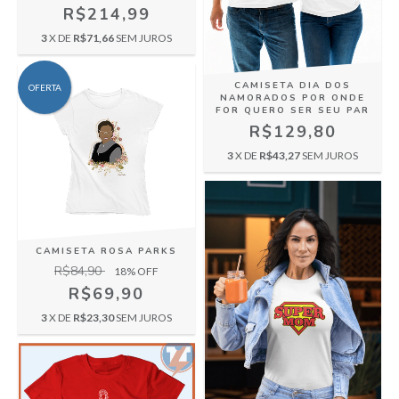
R$214,99
3
X DE
R$71,66
SEM JUROS
CAMISETA DIA DOS
OFERTA
NAMORADOS POR ONDE
FOR QUERO SER SEU PAR
R$129,80
3
X DE
R$43,27
SEM JUROS
CAMISETA ROSA PARKS
R$84,90
18
% OFF
R$69,90
3
X DE
R$23,30
SEM JUROS