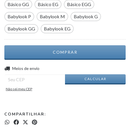
Básico GG
Básico EG
Básico EGG
Babylook P
Babylook M
Babylook G
Babylook GG
Babylook EG
ALTERAR CEP
Entregas para o CEP:
Meios de envio
CALCULAR
Não sei meu CEP
COMPARTILHAR: