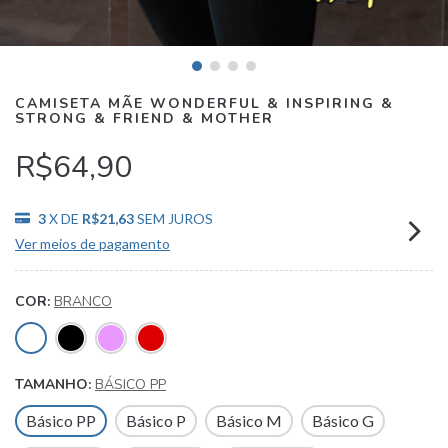
CAMISETA MÃE WONDERFUL & INSPIRING &
STRONG & FRIEND & MOTHER
R$64,90
3
X DE
R$21,63
SEM JUROS
Ver meios de pagamento
COR:
BRANCO
TAMANHO:
BÁSICO PP
Básico PP
Básico P
Básico M
Básico G